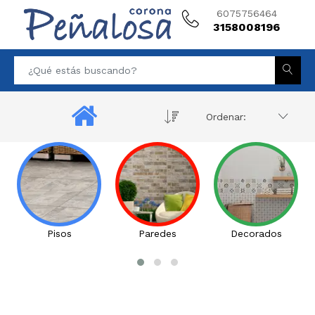
6075756464
3158008196
Ordenar:
Pisos
Paredes
Decorados