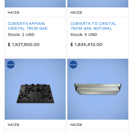
HACEB
HACEB
CUBIERTA APPIANI
CUBIERTA TO CRISTAL
CRISTAL 76CM GAS
76CM GAS NATURAL
NATURAL MANDO
MANDO FRONTAL
Stock: 2 UND
Stock: 5 UND
FRONTAL
$ 1,937,900.00
$ 1,834,410.00
HACEB
HACEB