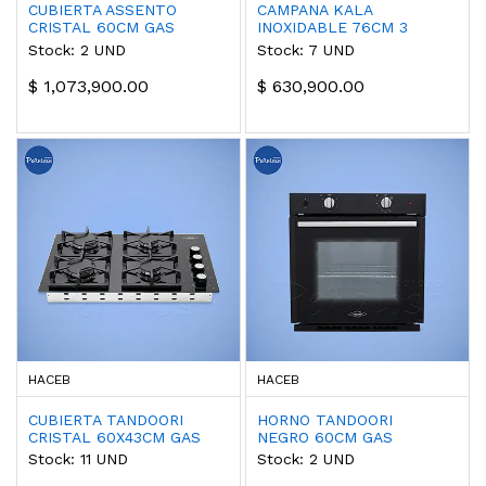
CUBIERTA ASSENTO
CAMPANA KALA
CRISTAL 60CM GAS
INOXIDABLE 76CM 3
NATURAL MANDO
VELOCIDADES
Stock: 2 UND
Stock: 7 UND
FRONTAL
$ 1,073,900.00
$ 630,900.00
HACEB
HACEB
CUBIERTA TANDOORI
HORNO TANDOORI
CRISTAL 60X43CM GAS
NEGRO 60CM GAS
PROPANO MANDO
NATURAL
Stock: 11 UND
Stock: 2 UND
LATERAL