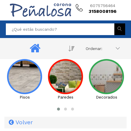
6075756464
3158008196
Ordenar:
Pisos
Paredes
Decorados
Volver