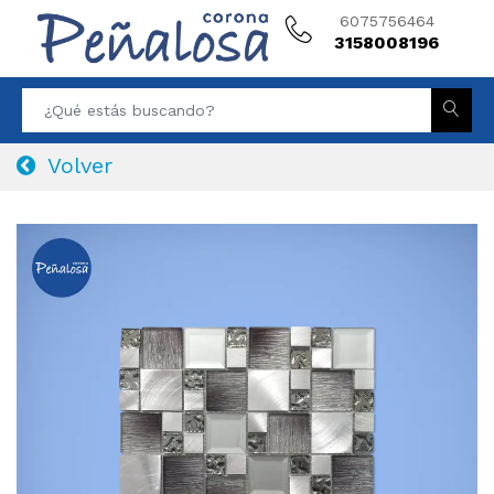
6075756464
3158008196
Volver