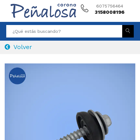
6075756464
3158008196
Volver