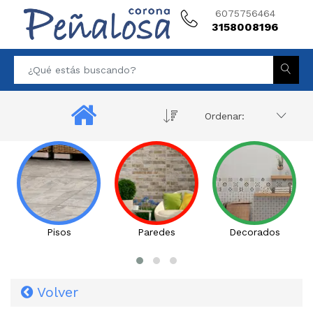
6075756464
3158008196
Ordenar:
Pisos
Paredes
Decorados
Volver