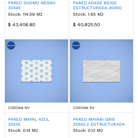
PARED DUOMO NEGRO
PARED ADARE BEIGE
30X45
ESTRUCTURADA 30X60
Stock: 114.59 M2
Stock: 1.65 M2
$ 43,406.80
$ 40,825.50
CORONA RV
CORONA RV
PARED MAYAL AZUL
PARED MAYARI GRIS
25X35
25X43.2 ESTRUCTURADA
Stock: 0.14 M2
Stock: 0.13 M2