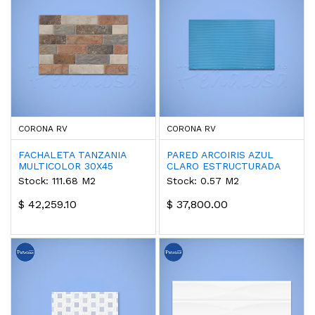
CORONA RV
CORONA RV
FACHALETA TANZANIA
PARED ARCOIRIS AZUL
MULTICOLOR 30X45
CLARO ESTRUCTURADA
25X43.2
Stock: 111.68 M2
Stock: 0.57 M2
$ 42,259.10
$ 37,800.00